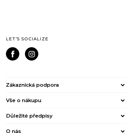
LET’S SOCIALIZE
Zákaznická podpora
Pondělí – Pátek
Vše o nákupu
od 09:00 do 17:00
Nejčastější dotazy
online@buzzsneakers.cz
Důležité předpisy
Stav objednávky
Kontakty
Obchodní podmínky
Způsoby platby
O nás