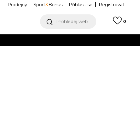
Prodejny
Sport
&
Bonus
Přihlásit se
Registrovat
Prohledej web
0
VÍCE
Collect)
VÍCE
RSTAR LED
KJ6798
 C
Informujte mě o slevách
robce:
1.999,00
Kč
29
11-K
30
12K
12-K
31
13K
31.5