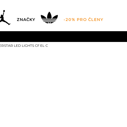
ZNAČKY
-20% PRO ČLENY
AL SALE AŽ -60 %
+ EXTRA SLEVA 10 % POUZE DO 9.8.
PERSTAR LED LIGHTS CF EL C
DARMA
pro objednávky nad 2.500 Kč
(neplatí pro Click&
adidas SUPE
LIGHTS CF EL
1.999,00
Kč
Doporučená cena vý
10-K
10K
28
11K