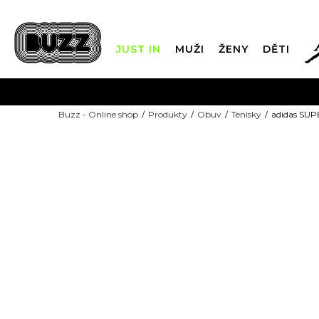
JUST IN
MUŽI
ŽENY
DĚTI
FIN
Buzz - Online shop
Produkty
Obuv
Tenisky
adidas SU
DOPRAVA Z
NEW