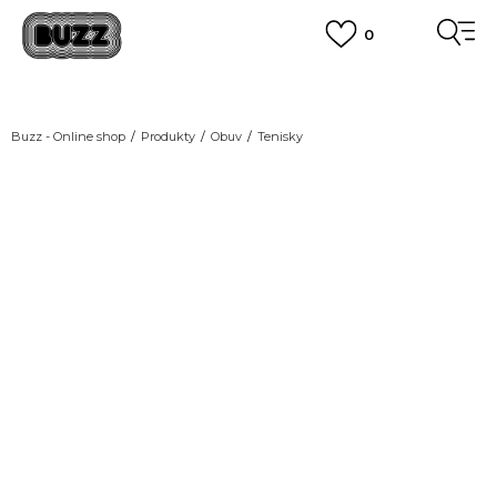
0
DOPRAVA ZDARMA
pro objednávky nad 2.500 Kč
(neplatí pro Click&Collect)
VÍCE
Buzz - Online shop
Produkty
Obuv
Tenisky