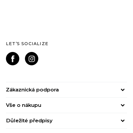
LET’S SOCIALIZE
Zákaznická podpora
Pondělí – Pátek
Vše o nákupu
od 09:00 do 17:00
Nejčastější dotazy
online@buzzsneakers.cz
Důležité předpisy
Stav objednávky
Kontakty
Obchodní podmínky