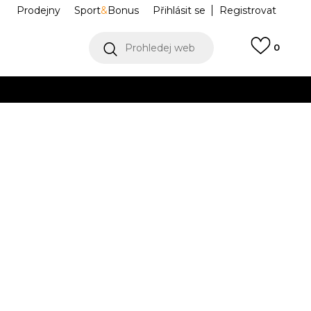
Prodejny
Sport
&
Bonus
Přihlásit se
Registrovat
Prohledej web
0
VÍCE
Collect)
VÍCE
 Teddy
BZA251M805-01
Informujte mě o slevách
robce:
619,00
Kč
L
XL
XL
2XL
2XL