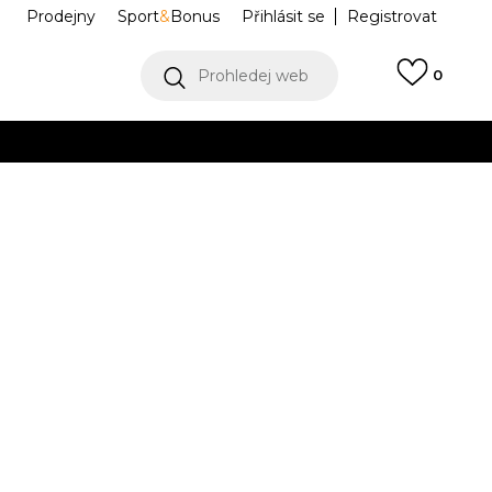
Prodejny
Sport
&
Bonus
Přihlásit se
Registrovat
Prohledej web
0
VÍCE
Collect)
VÍCE
 T-shirt
DTA251M880-01
L
XL
XL
2XL
2XL
3XL
3XL
Í DOSTUPNÝ