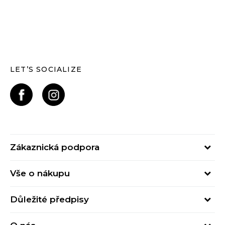
LET’S SOCIALIZE
Zákaznická podpora
Pondělí – Pátek
Vše o nákupu
od 09:00 do 17:00
Nejčastější dotazy
online@buzzsneakers.cz
Důležité předpisy
Stav objednávky
Kontakty
Obchodní podmínky
Způsoby platby