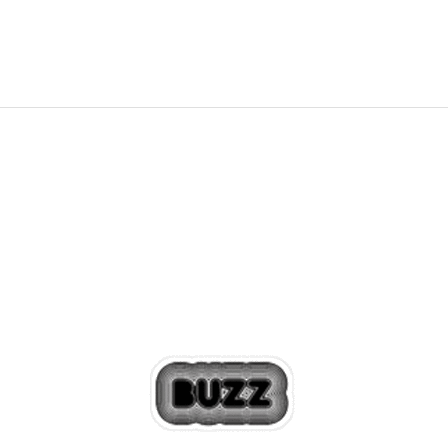
999,00
Kč
Sleva
37
%