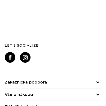
LET’S SOCIALIZE
Zákaznická podpora
Pondělí – Pátek
Vše o nákupu
od 09:00 do 17:00
Nejčastější dotazy
online@buzzsneakers.cz