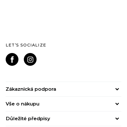
LET’S SOCIALIZE
Zákaznická podpora
Pondělí – Pátek
Vše o nákupu
od 09:00 do 17:00
Nejčastější dotazy
online@buzzsneakers.cz
Důležité předpisy
Stav objednávky
Kontakty