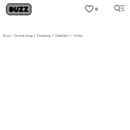
0
DOPRAVA ZDARMA
pro objednávky nad 2.500 Kč
(neplatí pro Click&Collect)
VÍCE
Buzz - Online shop
Produkty
Oblečení
Trička