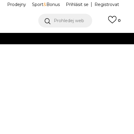
Prodejny
Sport
&
Bonus
Přihlásit se
Registrovat
Prohledej web
0
VÍCE
Collect)
VÍCE
ce Powder Days
NF0A8E4DQLI1
S
M
M
L
L
XL
XL
2XL
2XL
Í DOSTUPNÝ