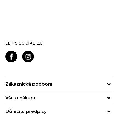
LET’S SOCIALIZE
Zákaznická podpora
Pondělí – Pátek
Vše o nákupu
od 09:00 do 17:00
Nejčastější dotazy
online@buzzsneakers.cz
Důležité předpisy
Stav objednávky
Kontakty