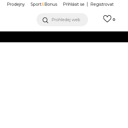
Prodejny
Sport
&
Bonus
Přihlásit se
Registrovat
Prohledej web
0
VÍCE
Collect)
VÍCE
KT5055
Informujte mě o slevách
robce:
749,00
Kč
M
L
L
XL
XL
2XL
2XL