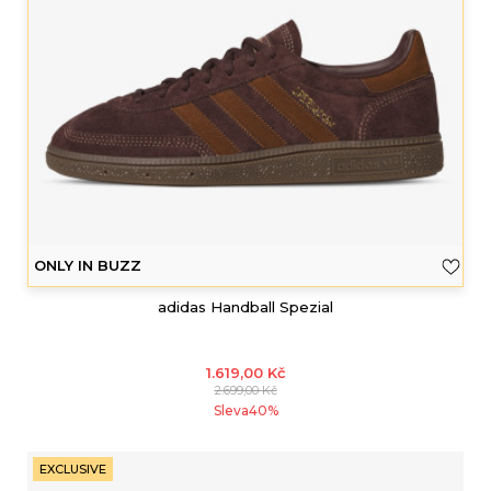
ONLY IN BUZZ
adidas Handball Spezial
1.619,00
Kč
2.699,00
Kč
Sleva
40
%
EXCLUSIVE