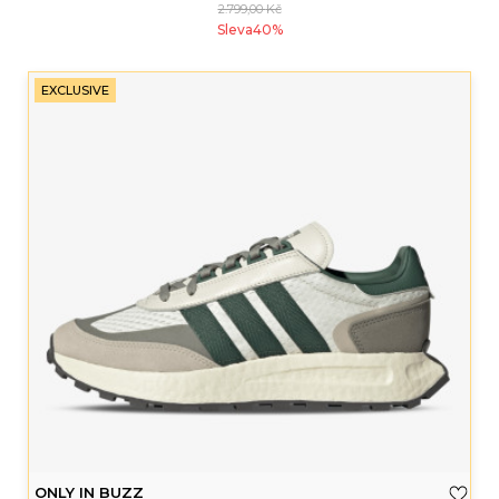
2.799,00
Kč
Sleva
40
%
EXCLUSIVE
ONLY IN BUZZ