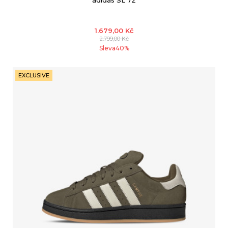
adidas SL 72
1.679,00
Kč
2.799,00
Kč
Sleva
40
%
EXCLUSIVE