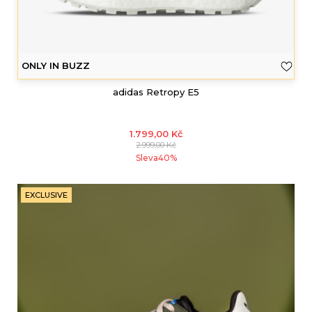
ONLY IN BUZZ
adidas Retropy E5
1.799,00
Kč
2.999,00
Kč
Sleva
40
%
EXCLUSIVE