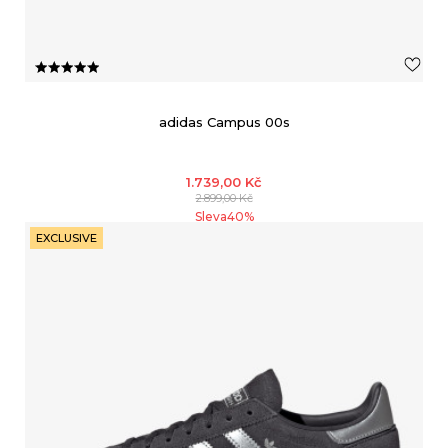
adidas Campus 00s
1.739,00
Kč
2.899,00
Kč
Sleva
40
%
EXCLUSIVE