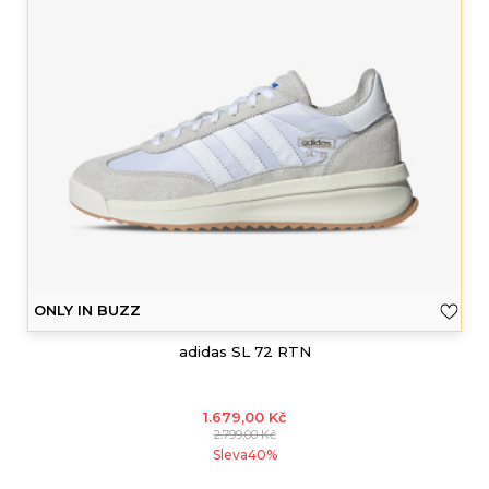
ONLY IN BUZZ
adidas SL 72 RTN
1.679,00
Kč
2.799,00
Kč
Sleva
40
%