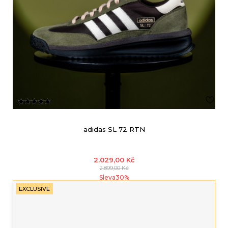
adidas SL 72 RTN
2.029,00
Kč
2.899,00
Kč
Sleva
30
%
EXCLUSIVE