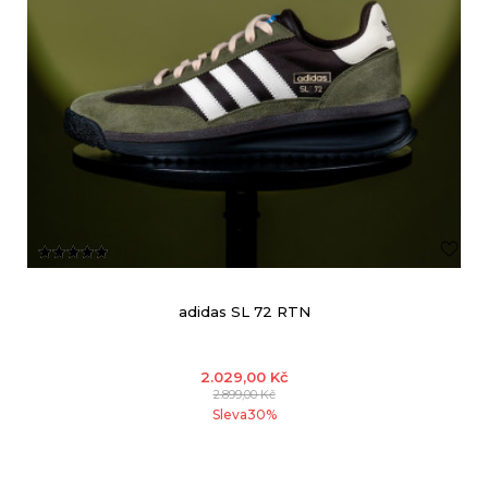
adidas SL 72 RTN
2.029,00
Kč
2.899,00
Kč
Sleva
30
%