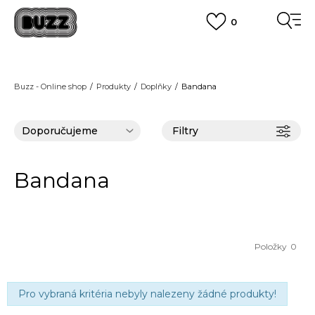
0
FINAL SALE AŽ -60 %
+ EXTRA SLEVA 10 % POUZE DO 9.8.
VÍCE
DOPRAVA ZDARMA
pro objednávky nad 2.500 Kč
(neplatí pro Click&Collect)
Buzz - Online shop
Produkty
Doplňky
Bandana
VÍCE
Filtry
Bandana
Položky
0
Pro vybraná kritéria nebyly nalezeny žádné produkty!