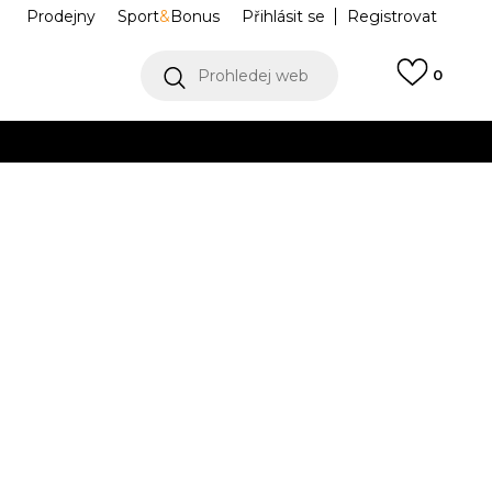
Prodejny
Sport
&
Bonus
Přihlásit se
Registrovat
Prohledej web
0
VÍCE
Collect)
VÍCE
HJ8345-815
Informujte mě o slevách
robce:
999,00
Kč