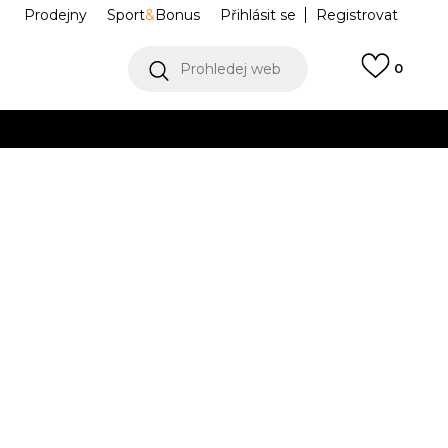
Prodejny
Sport
&
Bonus
Přihlásit se
Registrovat
Prohledej web
0
VÍCE
Collect)
VÍCE
AIR RAID
9A9250-K90
Informujte mě o slevách
robce:
1.049,00
Kč