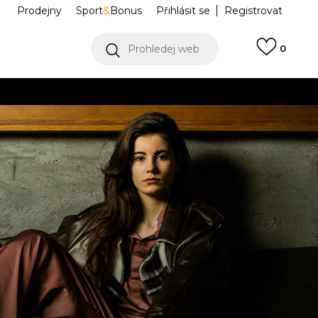
Prodejny
Sport
&
Bonus
Přihlásit se
Registrovat
Prohledej web
0
VÍCE
Collect)
VÍCE