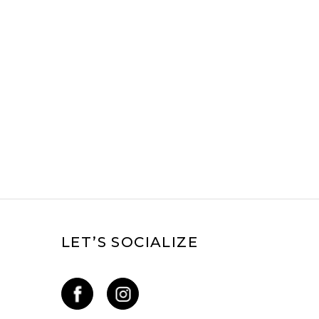
krokem — adidas Adilette
22
LET’S SOCIALIZE