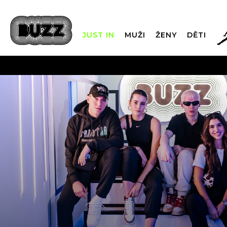
JUST IN
MUŽI
ŽENY
DĚTI
FIN
DOPRAVA Z