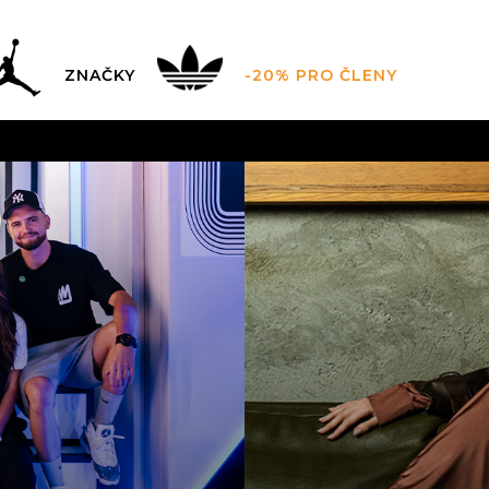
ZNAČKY
-20% PRO ČLENY
AL SALE AŽ -60 %
+ EXTRA SLEVA 10 % POUZE DO 9.8.
DARMA
pro objednávky nad 2.500 Kč
(neplatí pro Click&