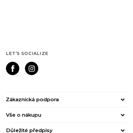
LET’S SOCIALIZE
Zákaznická podpora
Pondělí – Pátek
Vše o nákupu
od 09:00 do 17:00
Nejčastější dotazy
online@buzzsneakers.cz
Důležité předpisy