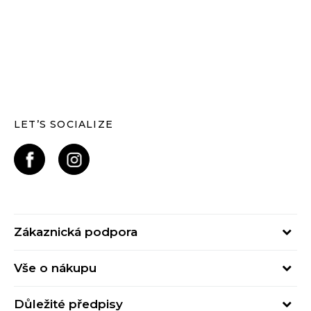
LET’S SOCIALIZE
Zákaznická podpora
Pondělí – Pátek
Vše o nákupu
od 09:00 do 17:00
Nejčastější dotazy
online@buzzsneakers.cz
Důležité předpisy