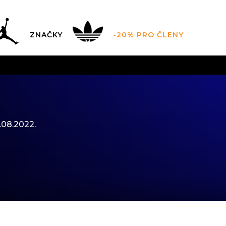
ZNAČKY
-20% PRO ČLENY
AL SALE AŽ -60 %
+ EXTRA SLEVA 10 % POUZE DO 9.8.
DARMA
pro objednávky nad 2.500 Kč
(neplatí pro Click&
.08.2022.