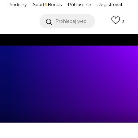
Prodejny
Sport
&
Bonus
Přihlásit se
Registrovat
Prohledej web
0
VÍCE
Collect)
VÍCE