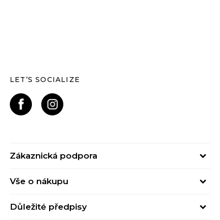
LET’S SOCIALIZE
Zákaznická podpora
Pondělí – Pátek
Vše o nákupu
od 09:00 do 17:00
Nejčastější dotazy
online@buzzsneakers.cz
Důležité předpisy
Stav objednávky
Kontakty