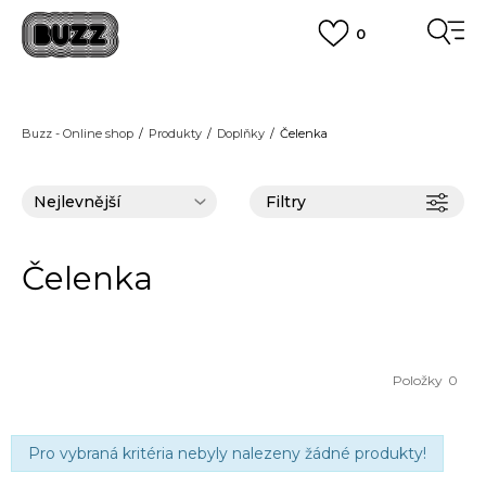
0
FINAL SALE AŽ -60 %
+ EXTRA SLEVA 10 % POUZE DO 9.8.
VÍCE
DOPRAVA ZDARMA
pro objednávky nad 2.500 Kč
(neplatí pro Click&Collect)
Buzz - Online shop
Produkty
Doplňky
Čelenka
VÍCE
Filtry
Čelenka
Položky
0
Pro vybraná kritéria nebyly nalezeny žádné produkty!