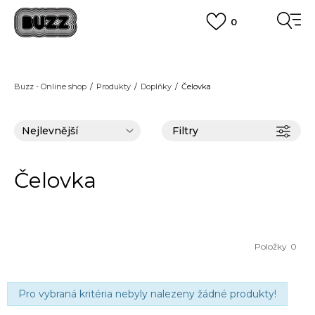
0
FINAL SALE AŽ -60 %
+ EXTRA SLEVA 10 % POUZE DO 9.8.
VÍCE
DOPRAVA ZDARMA
pro objednávky nad 2.500 Kč
(neplatí pro Click&Collect)
Buzz - Online shop
Produkty
Doplňky
Čelovka
VÍCE
Filtry
Čelovka
Položky
0
Pro vybraná kritéria nebyly nalezeny žádné produkty!