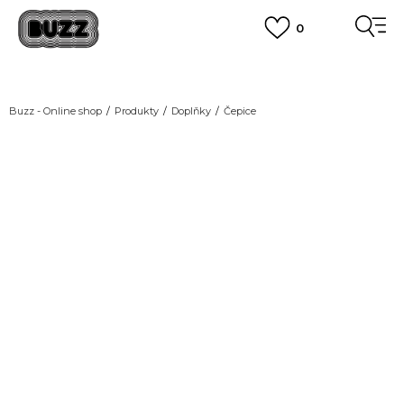
0
DOPRAVA ZDARMA
pro objednávky nad 2.500 Kč
(neplatí pro Click&Collect)
VÍCE
Buzz - Online shop
Produkty
Doplňky
Čepice