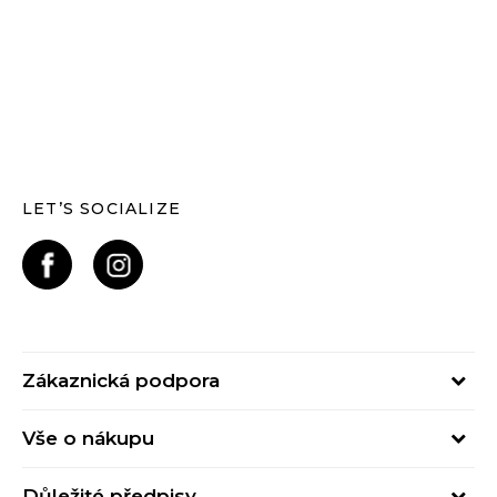
LET’S SOCIALIZE
Zákaznická podpora
Pondělí – Pátek
Vše o nákupu
od 09:00 do 17:00
Nejčastější dotazy
online@buzzsneakers.cz
Důležité předpisy