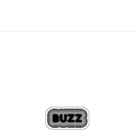
999,00
Kč
Sleva
40
%