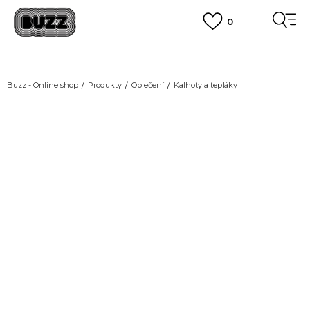
0
DOPRAVA ZDARMA
pro objednávky nad 2.500 Kč
(neplatí pro Click&Collect)
VÍCE
Buzz - Online shop
Produkty
Oblečení
Kalhoty a tepláky
NEW