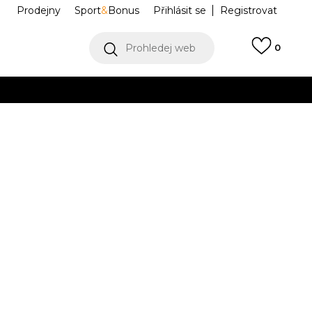
Prodejny
Sport
&
Bonus
Přihlásit se
Registrovat
Prohledej web
0
VÍCE
Collect)
VÍCE
G2 TP
KG2240
Informujte mě o slevách
robce:
2.199,00
Kč
M
L
L
XL
XL
2XL
2XL
3XL
3XL