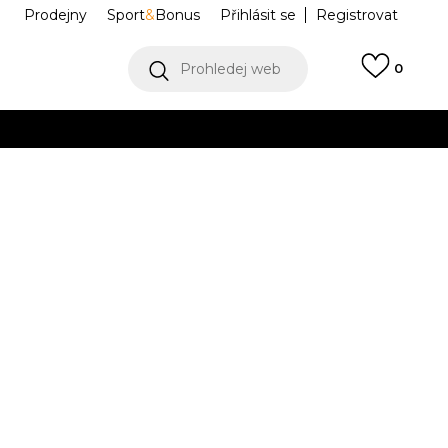
Prodejny
Sport
&
Bonus
Přihlásit se
Registrovat
Prohledej web
0
VÍCE
Collect)
VÍCE
™ Soccer Star
10018207
Informujte mě o slevách
robce:
499,00
Kč