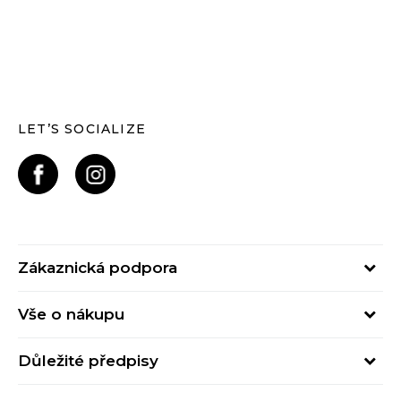
LET’S SOCIALIZE
Zákaznická podpora
Pondělí – Pátek
Vše o nákupu
od 09:00 do 17:00
Nejčastější dotazy
online@buzzsneakers.cz
Důležité předpisy
Stav objednávky
Kontakty
Obchodní podmínky
Způsoby platby