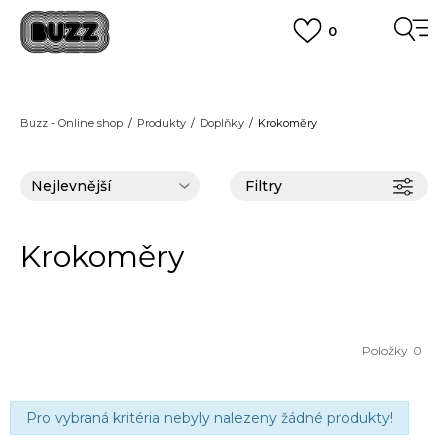
0
FINAL SALE AŽ -60 %
+ EXTRA SLEVA 10 % POUZE DO 9.8.
VÍCE
DOPRAVA ZDARMA
pro objednávky nad 2.500 Kč
(neplatí pro Click&Collect)
Buzz - Online shop
Produkty
Doplňky
Krokoměry
VÍCE
Filtry
Krokoměry
Položky
0
Pro vybraná kritéria nebyly nalezeny žádné produkty!