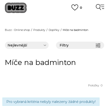
0
FINAL SALE AŽ -60 %
+ EXTRA SLEVA 10 % POUZE DO 9.8.
VÍCE
DOPRAVA ZDARMA
pro objednávky nad 2.500 Kč
(neplatí pro Click&Collect)
Buzz - Online shop
Produkty
Doplňky
Míče na badminton
VÍCE
Filtry
Míče na badminton
Položky
0
Pro vybraná kritéria nebyly nalezeny žádné produkty!