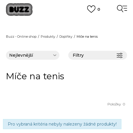
0
FINAL SALE AŽ -60 %
+ EXTRA SLEVA 10 % POUZE DO 9.8.
VÍCE
DOPRAVA ZDARMA
pro objednávky nad 2.500 Kč
(neplatí pro Click&Collect)
Buzz - Online shop
Produkty
Doplňky
Míče na tenis
VÍCE
Filtry
Míče na tenis
Položky
0
Pro vybraná kritéria nebyly nalezeny žádné produkty!