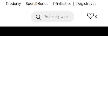
Prodejny
Sport
&
Bonus
Přihlásit se
Registrovat
Prohledej web
0
VÍCE
Collect)
VÍCE
RGEE WINT 1
NP0A4FQKR171
M
L
L
XL
XL
2XL
2XL
Í DOSTUPNÝ