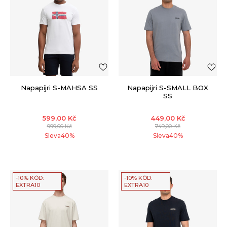
Napapijri S-MAHSA SS
Napapijri S-SMALL BOX
SS
599,00
Kč
449,00
Kč
999,00
Kč
749,00
Kč
Sleva
40
%
Sleva
40
%
-10% KÓD:
-10% KÓD:
EXTRA10
EXTRA10