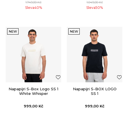
1.749,00
Kč
1.049,00
Kč
Sleva
40
%
Sleva
50
%
NEW
NEW
Napapijri S-Box Logo SS 1
Napapijri S-BOX LOGO
White Whisper
SS 1
999,00
Kč
999,00
Kč