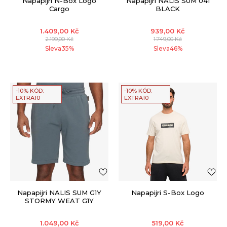
Napapijri N-Box Logo
Napapijri NALIS SUM 041
Cargo
BLACK
1.409,00
Kč
939,00
Kč
2.199,00
Kč
1.749,00
Kč
Sleva
35
%
Sleva
46
%
-10% KÓD:
-10% KÓD:
EXTRA10
EXTRA10
Napapijri NALIS SUM G1Y
Napapijri S-Box Logo
STORMY WEAT G1Y
1.049,00
Kč
519,00
Kč