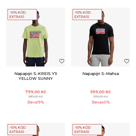
-10% KÓD:
-10% KÓD:
EXTRA10
EXTRA10
Napapijri S-KREIS Y1I
Napapijri S-Mahsa
YELLOW SUNNY
799,00
Kč
599,00
Kč
989,00
Kč
999,00
Kč
Sleva
19
%
Sleva
40
%
-10% KÓD:
-10% KÓD:
EXTRA10
EXTRA10