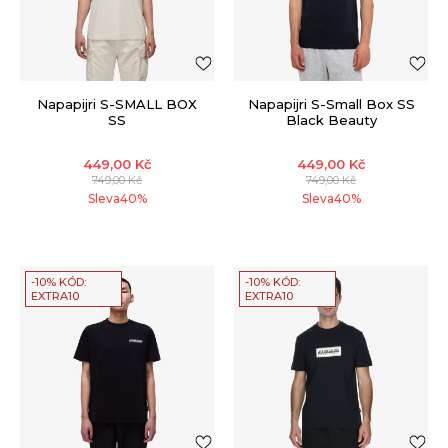
Napapijri S-SMALL BOX
Napapijri S-Small Box SS
SS
Black Beauty
449,00
Kč
449,00
Kč
749,00
Kč
749,00
Kč
Sleva
40
%
Sleva
40
%
-10% KÓD:
-10% KÓD:
EXTRA10
EXTRA10