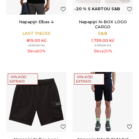
-20 % S KARTOU S&B
Napapijri Elbas 4
Napapijri N-BOX LOGO
CARGO
LAST PIECES
S&B
819,00
Kč
1.759,00
Kč
1.639,00
Kč
2.199,00
Kč
Sleva
50
%
Sleva
20
%
-10% KÓD:
-10% KÓD:
EXTRA10
EXTRA10