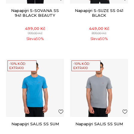
Napapijri S-SOVANA SS
Napapijri S-SUZE SS 041
941 BLACK BEAUTY
BLACK
499,00
Kč
449,00
Kč
999,00
Kč
899,00
Kč
Sleva
50
%
Sleva
50
%
-10% KÓD:
-10% KÓD:
EXTRA10
EXTRA10
Napapijri SALIS SS SUM
Napapijri SALIS SS SUM