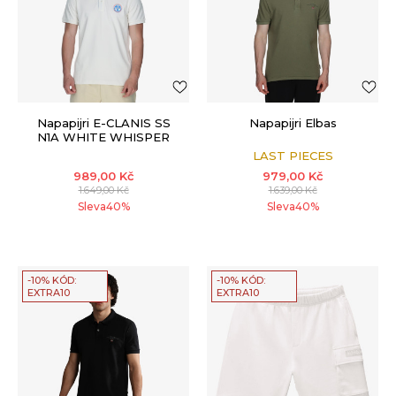
Napapijri E-CLANIS SS
Napapijri Elbas
N1A WHITE WHISPER
LAST PIECES
989,00
Kč
979,00
Kč
1.649,00
Kč
1.639,00
Kč
Sleva
40
%
Sleva
40
%
-10% KÓD:
-10% KÓD:
EXTRA10
EXTRA10