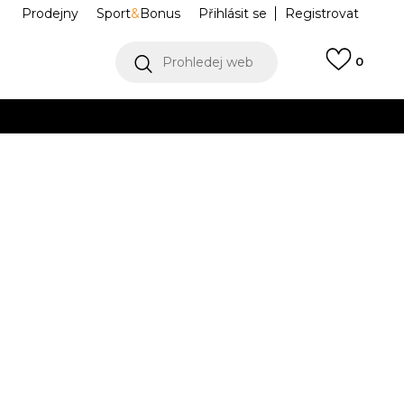
Prodejny
Sport
&
Bonus
Přihlásit se
Registrovat
Prohledej web
0
VÍCE
Collect)
VÍCE
 Graphics
HV0544-805
M
L
L
XL
XL
2XL
2XL
Í DOSTUPNÝ