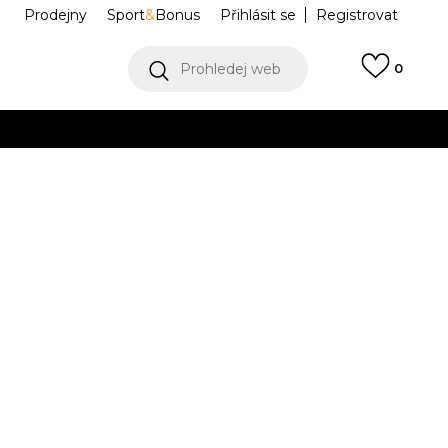
Prodejny
Sport
&
Bonus
Přihlásit se
Registrovat
Prohledej web
0
VÍCE
Collect)
VÍCE
LUB FT PO
FN3866-010
Informujte mě o slevách
robce:
1.599,00
Kč
M
L
L
XL
XL
2XL
2XL
3XL
3XL