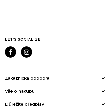
LET’S SOCIALIZE
Zákaznická podpora
Pondělí – Pátek
Vše o nákupu
od 09:00 do 17:00
Nejčastější dotazy
online@buzzsneakers.cz
Důležité předpisy
Stav objednávky
Kontakty