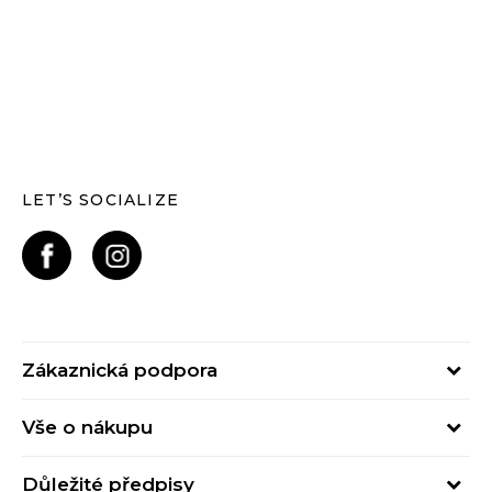
LET’S SOCIALIZE
Zákaznická podpora
Pondělí – Pátek
Vše o nákupu
od 09:00 do 17:00
Nejčastější dotazy
online@buzzsneakers.cz
Důležité předpisy