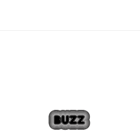
Sleva
42
%