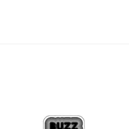
1.369,00
Kč
2.849,00
Kč
Sleva
51
%