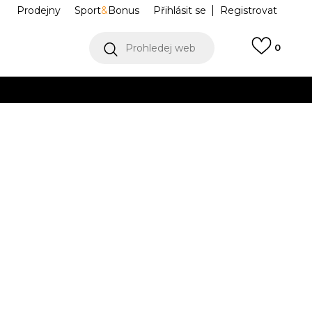
Prodejny
Sport
&
Bonus
Přihlásit se
Registrovat
Prohledej web
0
Collect)
VÍCE
NOCTA CS
FN7659-638
Informujte mě o slevách
robce:
2.799,00
Kč
L
XL
XL