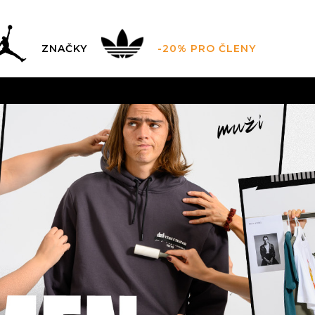
ZNAČKY
-20% PRO ČLENY
AL SALE AŽ -60 %
+ EXTRA SLEVA 10 % POUZE DO 9.8.
DARMA
pro objednávky nad 2.500 Kč
(neplatí pro Click&