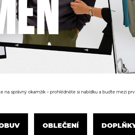
ejte na správný okamžik – prohlédněte si nabídku a buďte mezi pr
OBUV
OBLEČENÍ
DOPLŇK