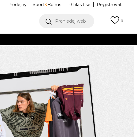
Prodejny
Sport
&
Bonus
Přihlásit se
Registrovat
Prohledej web
0
VÍCE
Collect)
VÍCE