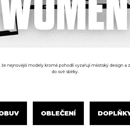
e nejnovější modely kromě pohodlí vyzařují městský design a zd
do své sbírky.
OBUV
OBLEČENÍ
DOPLŇK