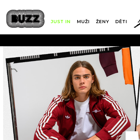
JUST IN
MUŽI
ŽENY
DĚTI
FIN
DOPRAVA Z