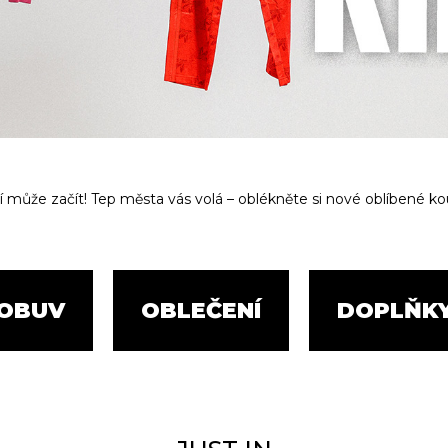
í může začít! T
ep města vás volá – oblékněte si nové oblíbené kous
OBUV
OBLEČENÍ
DOPLŇK