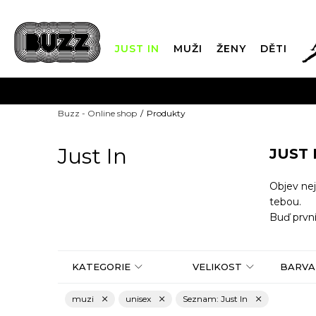
JUST IN
MUŽI
ŽENY
DĚTI
FIN
Buzz - Online shop
Produkty
DOPRAVA Z
Just In
JUST 
Objev nej
tebou.
Buď první
KATEGORIE
VELIKOST
BARVA
muzi
unisex
Seznam: Just In