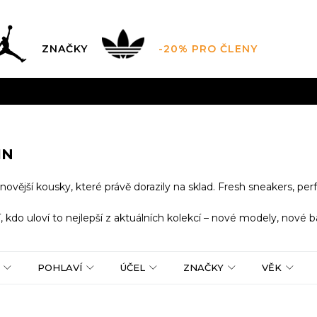
ZNAČKY
-20% PRO ČLENY
AL SALE AŽ -60 %
+ EXTRA SLEVA 10 % POUZE DO 9.8.
DARMA
pro objednávky nad 2.500 Kč
(neplatí pro Click&
IN
novější kousky, které právě dorazily na sklad. Fresh sneakers, pe
, kdo uloví to nejlepší z aktuálních kolekcí – nové modely, nové ba
POHLAVÍ
ÚČEL
ZNAČKY
VĚK