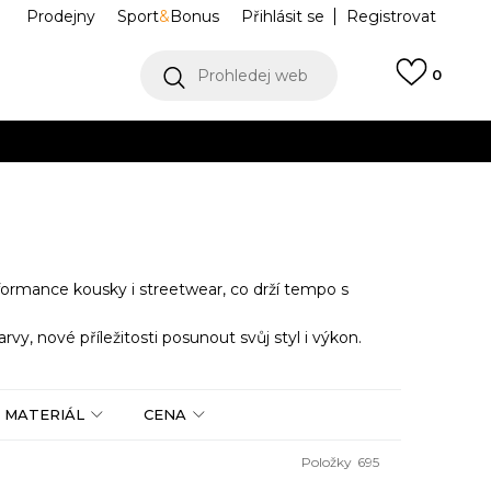
Prodejny
Sport
&
Bonus
Přihlásit se
Registrovat
Prohledej web
0
VÍCE
Collect)
VÍCE
rformance kousky i streetwear, co drží tempo s
rvy, nové příležitosti posunout svůj styl i výkon.
MATERIÁL
CENA
Položky
695