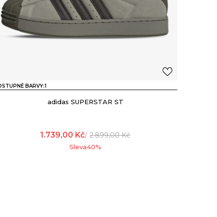
OSTUPNÉ BARVY:
1
adidas SUPERSTAR ST
1.739,00
Kč
2.899,00
Kč
Sleva
40
%