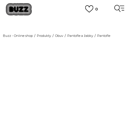
0
DOPRAVA ZDARMA
pro objednávky nad 2.500 Kč
(neplatí pro Click&Collect)
VÍCE
Buzz - Online shop
Produkty
Obuv
Pantofle a žabky
Pantofle