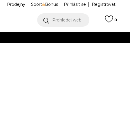
Prodejny
Sport
&
Bonus
Přihlásit se
Registrovat
Prohledej web
0
VÍCE
Collect)
VÍCE
207937-108
Informujte mě o slevách
robce:
1.499,00
Kč
/W8
M7/W9
M8/W10