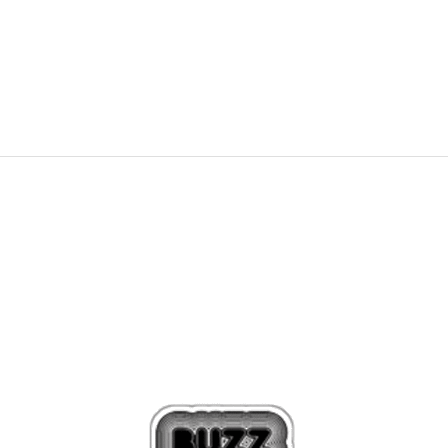
539,00
Kč
849,00
Kč
Sleva
36
%