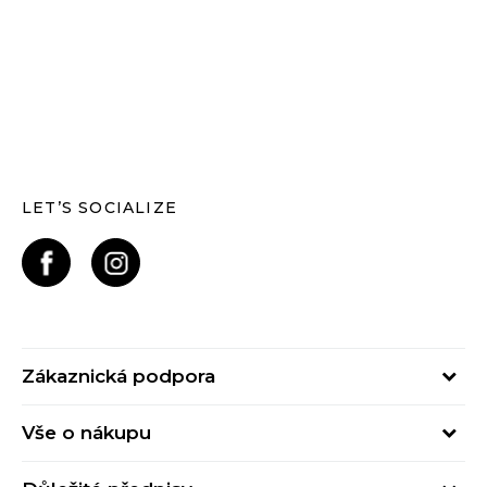
LET’S SOCIALIZE
Zákaznická podpora
Pondělí – Pátek
Vše o nákupu
od 09:00 do 17:00
Nejčastější dotazy
online@buzzsneakers.cz