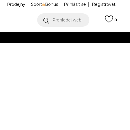
Prodejny
Sport
&
Bonus
Přihlásit se
Registrovat
Prohledej web
0
VÍCE
Collect)
VÍCE
FJ8812-301
31
1Y
32
2Y
33.5
3Y
35
4Y
36
9
20
21
22
23
40
5