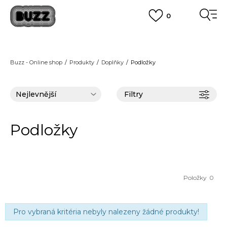
0
FINAL SALE AŽ -60 %
+ EXTRA SLEVA 10 % POUZE DO 9.8.
VÍCE
DOPRAVA ZDARMA
pro objednávky nad 2.500 Kč
(neplatí pro Click&Collect)
Buzz - Online shop
Produkty
Doplňky
Podložky
VÍCE
Filtry
Podložky
Položky
0
Pro vybraná kritéria nebyly nalezeny žádné produkty!