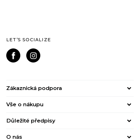
LET’S SOCIALIZE
Zákaznická podpora
Pondělí – Pátek
Vše o nákupu
od 09:00 do 17:00
Nejčastější dotazy
online@buzzsneakers.cz
Důležité předpisy
Stav objednávky
Kontakty
Obchodní podmínky
Způsoby platby
O nás